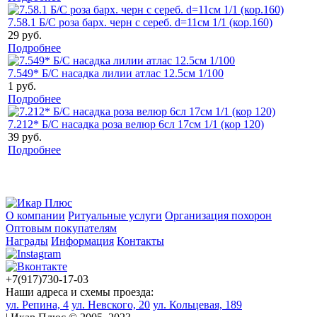
7.58.1 Б/С роза барх. черн с сереб. d=11см 1/1 (кор.160)
29 руб.
Подробнее
7.549* Б/С насадка лилии атлас 12.5см 1/100
1 руб.
Подробнее
7.212* Б/С насадка роза велюр 6сл 17см 1/1 (кор 120)
39 руб.
Подробнее
О компании
Ритуальные услуги
Организация похорон
Оптовым покупателям
Награды
Информация
Контакты
+7(917)730-17-03
Наши адреса и схемы проезда:
ул. Репина, 4
ул. Невского, 20
ул. Кольцевая, 189