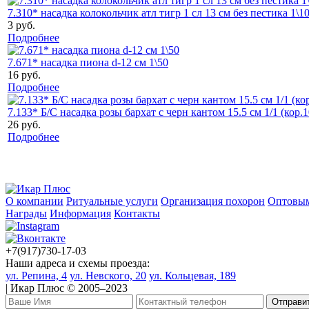
7.310* насадка колокольчик атл тигр 1 сл 13 см без пестика 1\1
3 руб.
Подробнее
7.671* насадка пиона d-12 см 1\50
16 руб.
Подробнее
7.133* Б/С насадка розы бархат с черн кантом 15.5 см 1/1 (кор.1
26 руб.
Подробнее
О компании
Ритуальные услуги
Организация похорон
Оптовым
Награды
Информация
Контакты
+7(917)730-17-03
Наши адреса и схемы проезда:
ул. Репина, 4
ул. Невского, 20
ул. Кольцевая, 189
| Икар Плюс © 2005–2023