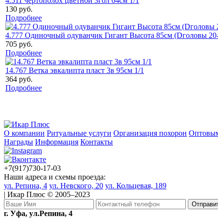
4.511 чертополох цветной 3гол 64см 1/1
130 руб.
Подробнее
4.777 Одиночный одуванчик Гигант Высота 85см (Dголовы 20-
705 руб.
Подробнее
14.767 Ветка эвкалипта пласт 3в 95см 1/1
364 руб.
Подробнее
О компании
Ритуальные услуги
Организация похорон
Оптовым
Награды
Информация
Контакты
+7(917)730-17-03
Наши адреса и схемы проезда:
ул. Репина, 4
ул. Невского, 20
ул. Кольцевая, 189
| Икар Плюс © 2005–2023
г. Уфа, ул.Репина, 4